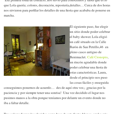
Esa
primera toma de contacto, nos sirvió para conocernos y saber qué es lo
que Lola quería; colores, decoración, repostería,detalles… Cerca de dos horas
nos sirvieron para perfilar los detalles de una fiesta que acababa de ponerse en
marcha.
El siguiente paso, fue elegir
un sitio donde poder celebrar
el baby shower. Lola eligió
un café situado en la Calle
Barón de San Petrillo,46 en
pleno casco antiguo de
Benimaclet.
Café Cronopio
,
un rincón agradable donde
poder celebrar una fiesta de
estas características. Laura,
desde el principio nos puso
las cosas fáciles y enseguida
conseguimos ponernos de acuerdo… des de aquí otra vez,; ¡gracias por la
paciencia y por siempre tener una sonrisa! Una vez decidido el lugar nos
pusimos manos a la obra porque teníamos por delante un evento donde no
iba a faltar detalle.