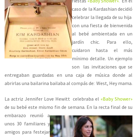
fiestas
«Baby Shower».
En el
caso de la Kardashian decidió
celebrar la llegada de su hija
con una fiesta de bienvenida
al bebé ambientada en un
jardín chic. Para ello,
cuidaron hasta el más
mínimo detalle. Un ejemplo
son las invitaciones que se
entregaban guardadas en una caja de música donde al
abrirlas una bailarina bailaba al compás de: West, Hey mama.
La actriz Jennifer Love Hewitt celebraba el
«Baby Shower»
de su bebé este mismo fin de semana.
En la recta final de su
embarazo reunió a
unos 30 familiares y
amigos para festejar