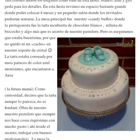
Tres colores fueron los elegidos como base de esta fiesta: blanco, azul y gris
perla para los detalles. En esta fiesta tuvimos un espacio bastante grande
donde poder colocar 4 mesas y un pequeño salón donde los invitados
pudieran sentarse. La mesa principal fue nuestro «candy buffet» donde
la protagonista fue la tarta recubierta de chocolate blanco , rellena de
bizcocho y algo más que es secreto de nuestro pastelero.
Pero os aseguramos
que estaba buenísima, por que
no quedo ni un «cacho» en
nuestro soporte de cristal 😉
La tarta estaba coronada por
unos patucos de color azul
monísimos, que encantaron a
Aroa
( la futura mamá). Como
curiosidad, deciros que la tarta
aunque lo parezca, no es
fondant. Obra de nuestro
maestro pastelero que siempre
nos hace cosas riquísimas con
mucho gusto ( ahí reside el
secreto, trabajar con buenos
profesionales). La mesa la