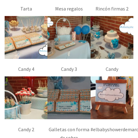
Tarta
Mesa regalos
Rincón firmas 2
Candy 4
Candy 3
Candy
Candy 2
Galletas con forma
#elbabyshowerdemar
de sobre