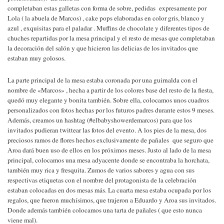
completaban estas galletas con forma de sobre, pedidas expresamente por
Lola ( la abuela de Marcos) , cake pops elaboradas en color gris, blanco y
azul , exquisitas para el paladar . Muffins de chocolate y diferentes tipos de
chuches repartidas por la mesa principal y el resto de mesas que completaban
la decoración del salón y que hicieron las delicias de los invitados que
estaban muy golosos.
La parte principal de la mesa estaba coronada por una guirnalda con el
nombre de «Marcos» , hecha a partir de los colores base del resto de la fiesta,
quedó muy elegante y bonita también. Sobre ella, colocamos unos cuadros
personalizados con fotos hechas por los futuros padres durante estos 9 meses.
Además, creamos un hashtag (#elbabyshowerdemarcos) para que los
invitados pudieran twittear las fotos del evento. A los pies de la mesa, dos
preciosos ramos de flores hechos exclusivamente de pañales que seguro que
Aroa dará buen uso de ellos en los próximos meses. Justo al lado de la mesa
principal, colocamos una mesa adyacente donde se encontraba la horchata,
también muy rica y fresquita. Zumos de varios sabores y agua con sus
respectivas etiquetas con el nombre del protagonista de la celebración
estaban colocadas en dos mesas más. La cuarta mesa estaba ocupada por los
regalos, que fueron muchísimos, que trajeron a Eduardo y Aroa sus invitados.
Donde además también colocamos una tarta de pañales ( que esto nunca
viene mal).